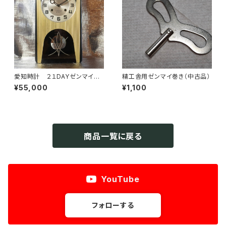
愛知時計 ２１DAYゼンマイ式
精工舎用ゼンマイ巻き（中古品）
掛時計
¥55,000
¥1,100
商品一覧に戻る
YouTube
フォローする