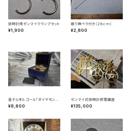
掛時計用ゼンマイクランプセット
振り棒ペラ付き（２６ｃｍ）
¥1,900
¥2,800
星そらオルゴール「ダイヤモンド
ゼンマイ式掛時計修理講座
の星」
¥8,800
¥135,000